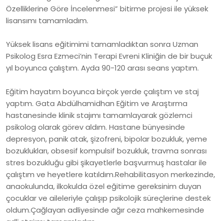
Özelliklerine Göre İncelenmesi” bitirme projesi ile yüksek
lisansımı tamamladım.
Yüksek lisans eğitimimi tamamladıktan sonra Uzman
Psikolog Esra Ezmeci’nin Terapi Evreni Kliniğin de bir buçuk
yıl boyunca çalıştım. Ayda 90-120 arası seans yaptım.
Eğitim hayatım boyunca birçok yerde çalıştım ve staj
yaptım. Gata Abdülhamidhan Eğitim ve Araştırma
hastanesinde klinik stajımı tamamlayarak gözlemci
psikolog olarak görev aldım. Hastane bünyesinde
depresyon, panik atak, şizofreni, bipolar bozukluk, yeme
bozuklukları, obsesif kompulsif bozukluk, travma sonrası
stres bozukluğu gibi şikayetlerle başvurmuş hastalar ile
çalıştım ve heyetlere katıldım.Rehabilitasyon merkezinde,
anaokulunda, ilkokulda özel eğitime gereksinim duyan
çocuklar ve aileleriyle çalışıp psikolojik süreçlerine destek
oldum.Çağlayan adliyesinde ağır ceza mahkemesinde